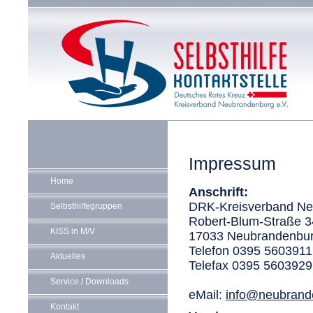
Impressum
Home
Anschrift:
DRK-Kreisverband Ne
Selbsthilfegruppen
Robert-Blum-Straße 3
KISS in M/V
17033 Neubrandenbu
Telefon 0395 5603911
Aktuelles
Telefax 0395 5603929
Service / Downloads
eMail:
info@neubrand
Kontakt