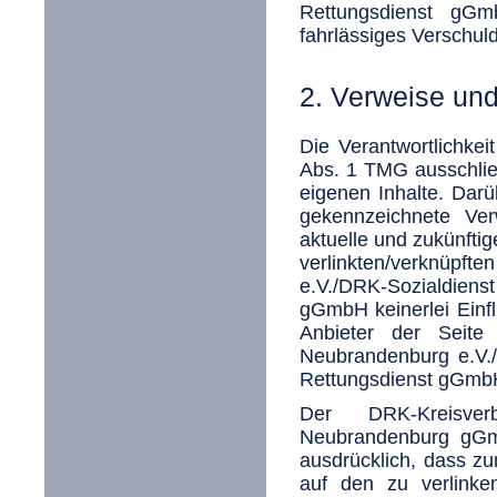
Rettungsdienst gGm
fahrlässiges Verschuld
2. Verweise un
Die Verantwortlichke
Abs. 1 TMG ausschließ
eigenen Inhalte. Dar
gekennzeichnete Ver
aktuelle und zukünftig
verlinkten/verknüpft
e.V./DRK-Sozialdien
gGmbH keinerlei Einflu
Anbieter der Seite 
Neubrandenburg e.V.
Rettungsdienst gGmbH
Der DRK-Kreisverb
Neubrandenburg gGmb
ausdrücklich, dass zu
auf den zu verlinke