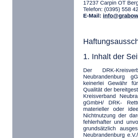
17237 Carpin OT Berg
Telefon: (0395) 558 4
E-Mail:
info@grabow
Haftungsaussch
1. Inhalt der Se
Der DRK-Kreisverb
Neubrandenburg g
keinerlei Gewähr für 
Qualität der bereitge
Kreisverband Neubra
gGmbH/ DRK- Rettu
materieller oder id
Nichtnutzung der da
fehlerhafter und unvo
grundsätzlich ausge
Neubrandenburg e.V.