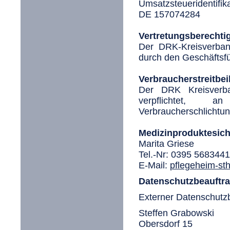
Umsatzsteueridentifi
DE 157074284
Vertretungsberechtig
Der DRK-Kreisverban
durch den Geschäftsf
Verbraucherstreitbe
Der DRK Kreisverba
verpflichtet, a
Verbraucherschlichtun
Medizinproduktesich
Marita Griese
Tel.-Nr: 0395 568344
E-Mail:
pflegeheim-st
Datenschutzbeauftra
Externer Datenschutzb
Steffen Grabowski
Obersdorf 15